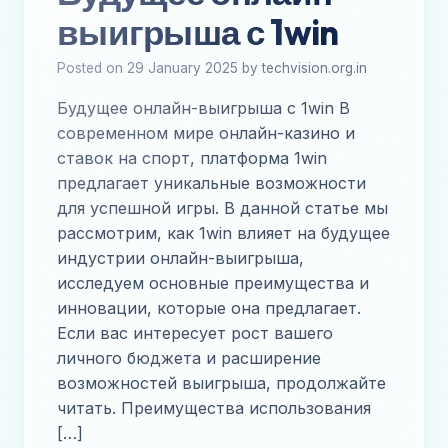
выигрыша с 1win
Posted on 29 January 2025 by techvision.org.in
Будущее онлайн-выигрыша с 1win В
современном мире онлайн-казино и
ставок на спорт, платформа 1win
предлагает уникальные возможности
для успешной игры. В данной статье мы
рассмотрим, как 1win влияет на будущее
индустрии онлайн-выигрыша,
исследуем основные преимущества и
инновации, которые она предлагает.
Если вас интересует рост вашего
личного бюджета и расширение
возможностей выигрыша, продолжайте
читать. Преимущества использования
[…]