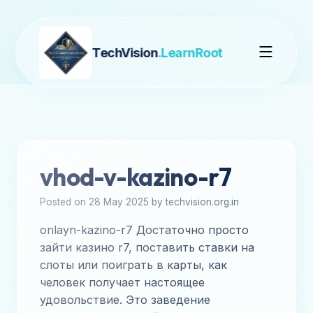
TechVision
.LearnRoot
vhod-v-kazino-r7
Posted on 28 May 2025 by techvision.org.in
onlayn-kazino-r7 Достаточно просто
зайти казино r7, поставить ставки на
слоты или поиграть в карты, как
человек получает настоящее
удовольствие. Это заведение