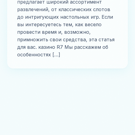
предлагает широкий ассортимент
развлечений, от классических слотов
до интригующих настольных игр. Если
вы интересуетесь тем, как весело
провести время и, возможно,
примножить свои средства, эта статья
для вас. казино R7 Мы расскажем об
особенностях […]