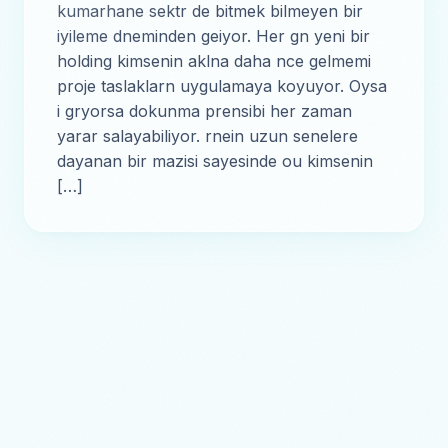
kumarhane sektr de bitmek bilmeyen bir
iyileme dneminden geiyor. Her gn yeni bir
holding kimsenin aklna daha nce gelmemi
proje taslaklarn uygulamaya koyuyor. Oysa
i gryorsa dokunma prensibi her zaman
yarar salayabiliyor. rnein uzun senelere
dayanan bir mazisi sayesinde ou kimsenin
[…]