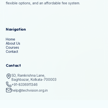
flexible options, and an affordable fee system.
Navigation
Home
About Us
Courses
Contact
Contact
5D, Ramkrishna Lane,
Baghbazar, Kolkata-700003
+91-8336911346
help@techvision.org.in
Stay Updated