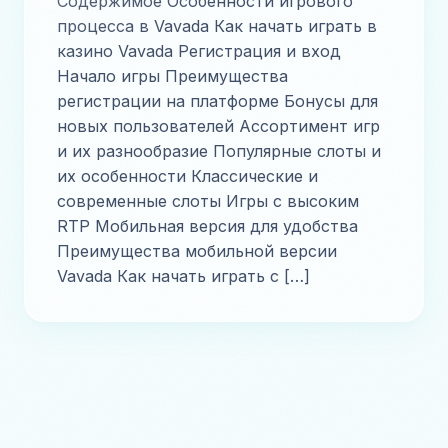
Содержимое Особенности игрового
процесса в Vavada Как начать играть в
казино Vavada Регистрация и вход
Начало игры Преимущества
регистрации на платформе Бонусы для
новых пользователей Ассортимент игр
и их разнообразие Популярные слоты и
их особенности Классические и
современные слоты Игры с высоким
RTP Мобильная версия для удобства
Преимущества мобильной версии
Vavada Как начать играть с […]