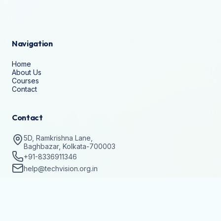
Navigation
Home
About Us
Courses
Contact
Contact
5D, Ramkrishna Lane,
Baghbazar, Kolkata-700003
+91-8336911346
help@techvision.org.in
Stay Updated
Subscribe to get details on batch registrations and