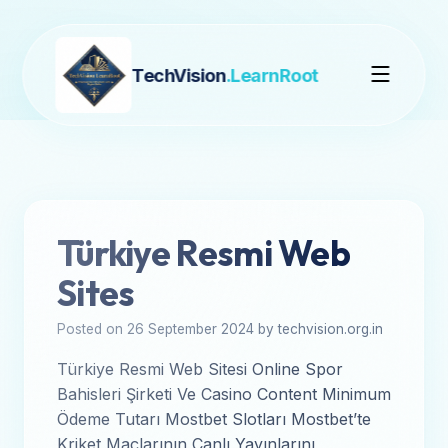
TechVision
.LearnRoot
Türkiye Resmi Web
Sites
Posted on 26 September 2024 by techvision.org.in
Türkiye Resmi Web Sitesi Online Spor
Bahisleri Şirketi Ve Casino Content Minimum
Ödeme Tutarı Mostbet Slotları Mostbet’te
Kriket Maçlarının Canlı Yayınlarını