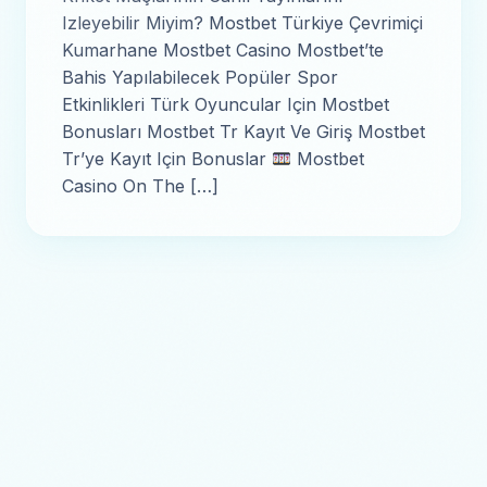
Izleyebilir Miyim? Mostbet Türkiye Çevrimiçi
Kumarhane Mostbet Casino Mostbet’te
Bahis Yapılabilecek Popüler Spor
Etkinlikleri Türk Oyuncular Için Mostbet
Bonusları Mostbet Tr Kayıt Ve Giriş Mostbet
Tr’ye Kayıt Için Bonuslar
Mostbet
Casino On The […]