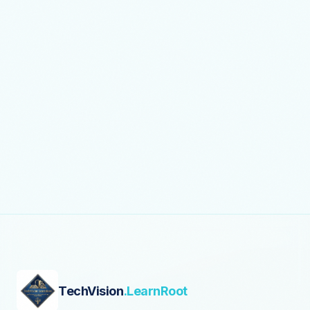
TechVision
.LearnRoot