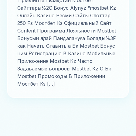
Тіркелиптегі Қазақстан Мостбет
Сайттары%2C Бонус Alynyz “mostbet Kz
Онлайн Казино Ресми Сайты Слоттар
250 Fs Мостбет Кз Официальный Сайт
Content Программа Лояльности Mostbet
Бонусын Қалай Пайдалануға Болады%3F
как Начать Ставить а Бк Mostbet Бонус
ним Регистрацию В Казино Мобильные
Приложения Mostbet Kz Часто
Задаваемые вопросы Mostbet Kz О Бк
Mostbet Промокоды В Приложении
Мостбет Кз […]