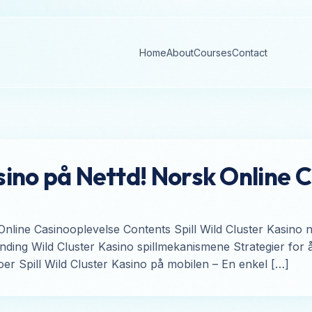
Home
About
Courses
Contact
asino på Nettd! Norsk Online 
 Online Casinooplevelse Contents Spill Wild Cluster Kasino
ing Wild Cluster Kasino spillmekanismene Strategier for å 
oer Spill Wild Cluster Kasino på mobilen – En enkel […]