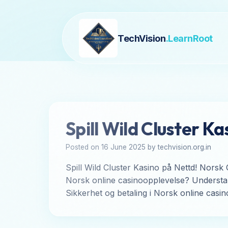
TechVision
.LearnRoot
Spill Wild Cluster K
Posted on 16 June 2025 by techvision.org.in
Spill Wild Cluster Kasino på Nettd! Norsk
Norsk online casinoopplevelse? Understand
Sikkerhet og betaling i Norsk online casin