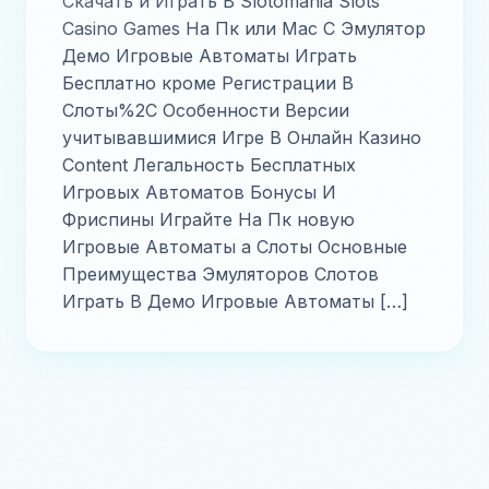
Скачать и Играть В Slotomania Slots
Casino Games На Пк или Mac С Эмулятор
Демо Игровые Автоматы Играть
Бесплатно кроме Регистрации В
Слоты%2C Особенности Версии
учитывавшимися Игре В Онлайн Казино
Content Легальность Бесплатных
Игровых Автоматов Бонусы И
Фриспины Играйте На Пк новую
Игровые Автоматы а Слоты Основные
Преимущества Эмуляторов Слотов
Играть В Демо Игровые Автоматы […]