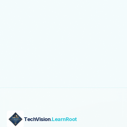
TechVision
.LearnRoot