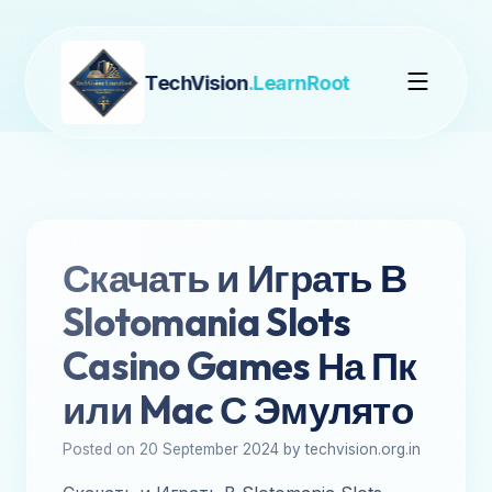
TechVision
.LearnRoot
Скачать и Играть В
Slotomania Slots
Casino Games На Пк
или Mac С Эмулято
Posted on 20 September 2024 by techvision.org.in