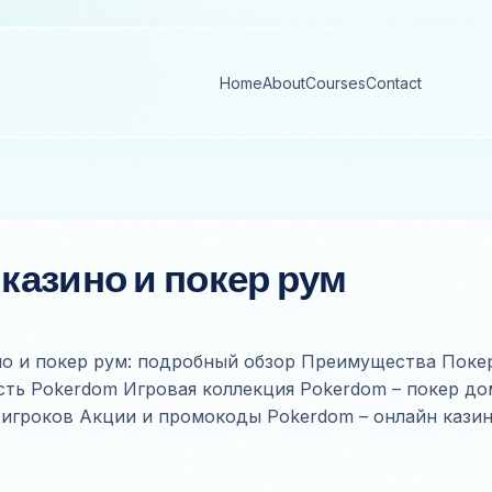
Home
About
Courses
Contact
казино и покер рум
о и покер рум: подробный обзор Преимущества Покер
ть Pokerdom Игровая коллекция Pokerdom – покер дом
 игроков Акции и промокоды Pokerdom – онлайн кази