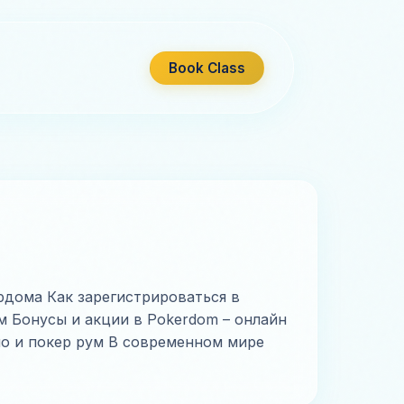
Book Class
дома Как зарегистрироваться в
 Бонусы и акции в Pokerdom – онлайн
но и покер рум В современном мире