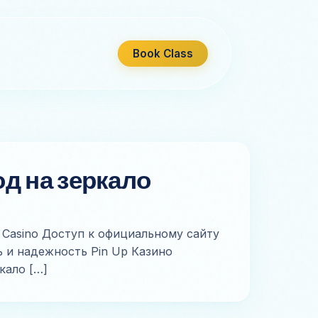
Book Class
д на зеркало
Up Casino Доступ к официальному сайту
ь и надежность Pin Up Казино
кало […]