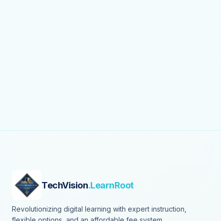
TechVision
.LearnRoot
Revolutionizing digital learning with expert instruction,
flexible options, and an affordable fee system.