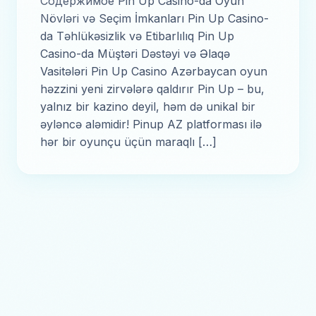
Содержимое Pin Up Casino-da Oyun
Növləri və Seçim İmkanları Pin Up Casino-
da Təhlükəsizlik və Etibarlılıq Pin Up
Casino-da Müştəri Dəstəyi və Əlaqə
Vasitələri Pin Up Casino Azərbaycan oyun
həzzini yeni zirvələrə qaldırır Pin Up – bu,
yalnız bir kazino deyil, həm də unikal bir
əyləncə aləmidir! Pinup AZ platforması ilə
hər bir oyunçu üçün maraqlı […]