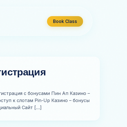
Book Class
гистрация
гистрация с бонусами Пин Ап Казино –
ступ к слотам Pin-Up Казино – бонусы
циальный Сайт […]