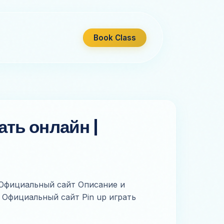
Book Class
ать онлайн |
o – Официальный сайт Описание и
 Официальный сайт Pin up играть