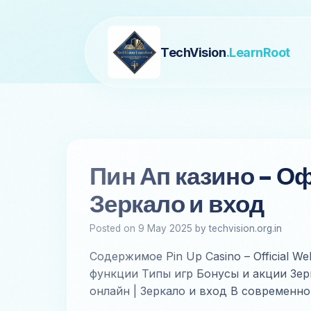
TechVision
.LearnRoot
Пин Ап казино – Оф
Зеркало и вход
Posted on 9 May 2025 by techvision.org.in
Содержимое Pin Up Casino – Official We
функции Типы игр Бонусы и акции Зер
онлайн | Зеркало и вход В современно