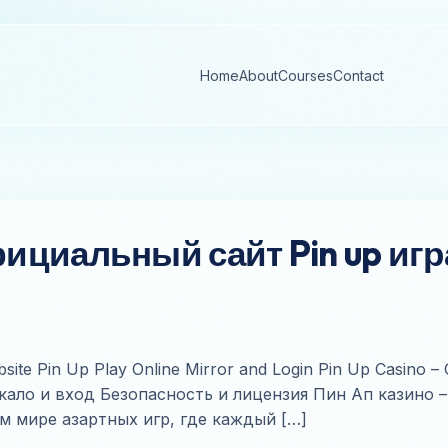
Home
About
Courses
Contact
ициальный сайт Pin up игр
bsite Pin Up Play Online Mirror and Login Pin Up Casin
кало и вход Безопасность и лицензия Пин Ап казино –
м мире азартных игр, где каждый […]