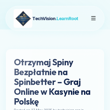
TechVision
.LearnRoot
Otrzymaj Spiny
Bezpłatnie na
Spinbetter – Graj
Online w Kasynie na
Polskę