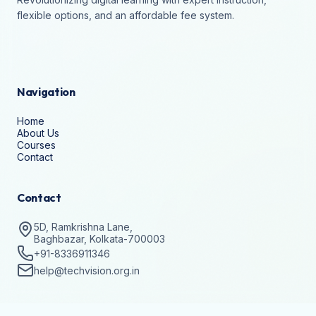
flexible options, and an affordable fee system.
Navigation
Home
About Us
Courses
Contact
Contact
5D, Ramkrishna Lane,
Baghbazar, Kolkata-700003
+91-8336911346
help@techvision.org.in
Stay Updated