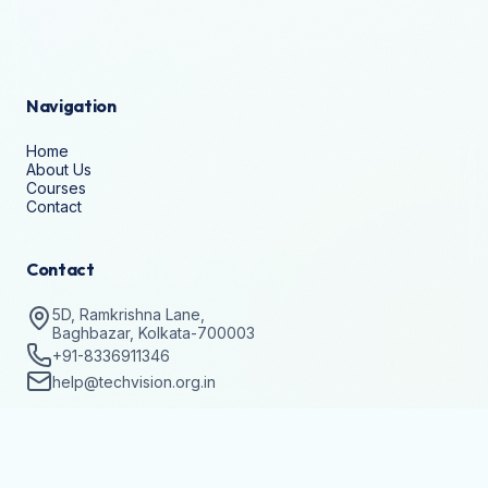
Navigation
Home
About Us
Courses
Contact
Contact
5D, Ramkrishna Lane,
Baghbazar, Kolkata-700003
+91-8336911346
help@techvision.org.in
Stay Updated