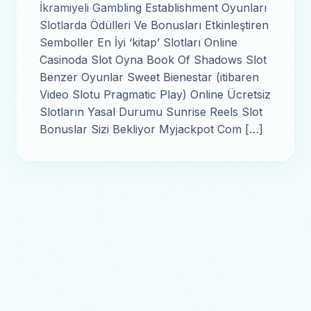
İkramiyeli Gambling Establishment Oyunları
Slotlarda Ödülleri Ve Bonusları Etkinleştiren
Semboller En İyi ‘kitap’ Slotları Online
Casinoda Slot Oyna Book Of Shadows Slot
Benzer Oyunlar Sweet Bienestar (itibaren
Video Slotu Pragmatic Play) Online Ücretsiz
Slotların Yasal Durumu Sunrise Reels Slot
Bonuslar Sizi Bekliyor Myjackpot Com […]