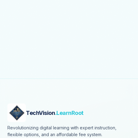
TechVision
.LearnRoot
Revolutionizing digital learning with expert instruction,
flexible options, and an affordable fee system.