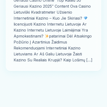
Geriausi Casino Online
Top Rated 50
Geriausi Kazino 2025″ Content Ova Casino
Lietuviški Kvadratmeter Užsienio
Internetiniai Kazino – Kuo Jie Skiriasi?
licencijuoti Kazino Internetu Lietuvoje Ar
Kazino Internetu Lietuvoje Laimėjimai Yra
Apmokestinami?
patarimai Dėl Atsakingo
Požiūrio Į Azartinius Žaidimus
Rekomenduojami Internetiniai Kazino
Lietuviams Ar Aš Galiu Lietuvoje Žaisti
Kazino Su Realiais Krupjė? Kaip Lošimų […]