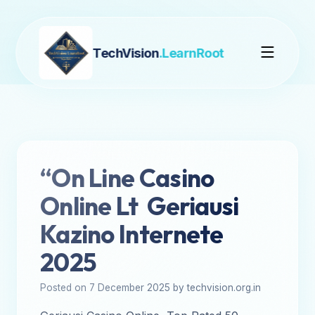
TechVision
.LearnRoot
“On Line Casino
Online Lt ️ Geriausi
Kazino Internete
2025
Posted on 7 December 2025 by techvision.org.in