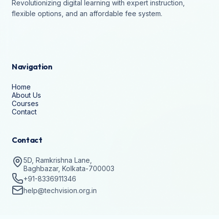
Revolutionizing digital learning with expert instruction,
flexible options, and an affordable fee system.
Navigation
Home
About Us
Courses
Contact
Contact
5D, Ramkrishna Lane,
Baghbazar, Kolkata-700003
+91-8336911346
help@techvision.org.in