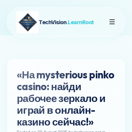
TechVision
.LearnRoot
«На mysterious pinko
casino: найди
рабочее зеркало и
играй в онлайн-
казино сейчас!»