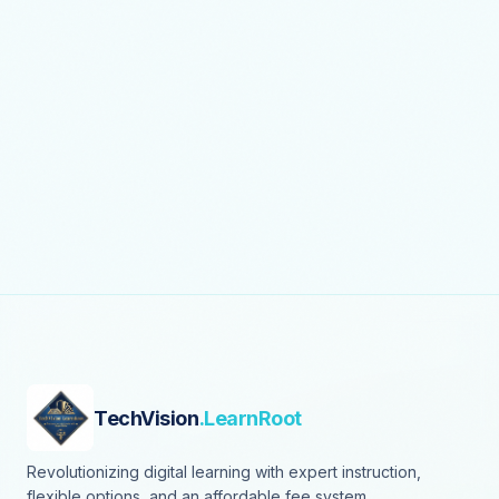
TechVision
.LearnRoot
Revolutionizing digital learning with expert instruction,
flexible options, and an affordable fee system.