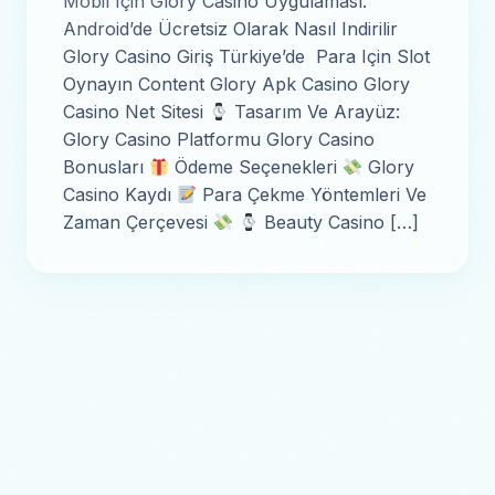
Mobil Için Glory Casino Uygulaması:
Android’de Ücretsiz Olarak Nasıl Indirilir
Glory Casino Giriş Türkiye’de
Para Için Slot
Oynayın Content Glory Apk Casino Glory
Casino Net Sitesi
Tasarım Ve Arayüz:
Glory Casino Platformu Glory Casino
Bonusları
Ödeme Seçenekleri
Glory
Casino Kaydı
Para Çekme Yöntemleri Ve
Zaman Çerçevesi
Beauty Casino […]