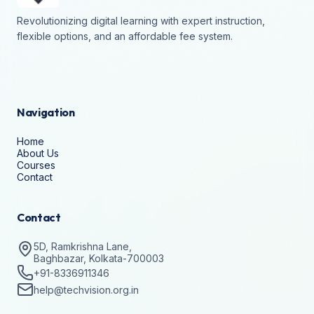
Revolutionizing digital learning with expert instruction,
flexible options, and an affordable fee system.
Navigation
Home
About Us
Courses
Contact
Contact
5D, Ramkrishna Lane,
Baghbazar, Kolkata-700003
+91-8336911346
help@techvision.org.in