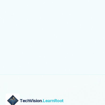
TechVision
.LearnRoot