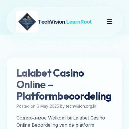
TechVision
.LearnRoot
Lalabet Casino
Online –
Platformbeoordeling
Posted on 6 May 2025 by techvision.org.in
Содержимое Welkom bij Lalabet Casino
Online Beoordeling van de platform