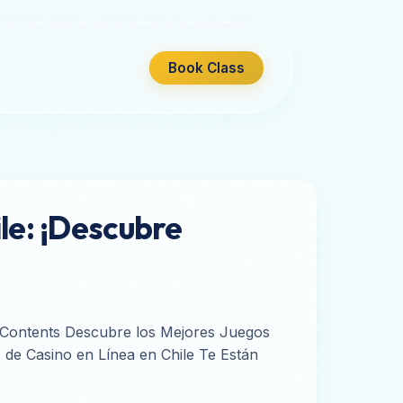
Book Class
le: ¡Descubre
 Contents Descubre los Mejores Juegos
 de Casino en Línea en Chile Te Están