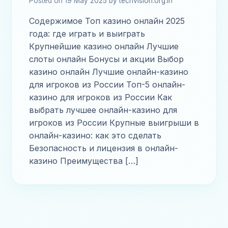
Posted on 19 May 2025 by techvision.org.in
Содержимое Топ казино онлайн 2025
года: где играть и выиграть
Крупнейшие казино онлайн Лучшие
слоты онлайн Бонусы и акции Выбор
казино онлайн Лучшие онлайн-казино
для игроков из России Топ-5 онлайн-
казино для игроков из России Как
выбрать лучшее онлайн-казино для
игроков из России Крупные выигрыши в
онлайн-казино: как это сделать
Безопасность и лицензия в онлайн-
казино Преимущества […]