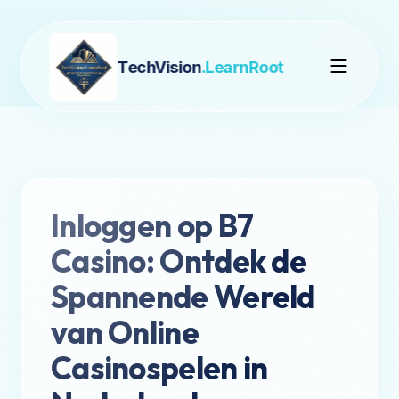
TechVision
.LearnRoot
Inloggen op B7
Casino: Ontdek de
Spannende Wereld
van Online
Casinospelen in