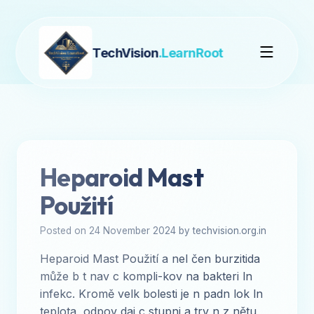
TechVision
.LearnRoot
Heparoid Mast
Použití
Posted on 24 November 2024 by techvision.org.in
Heparoid Mast Použití a nel čen burzitida
může b t nav c kompli-kov na bakteri ln
infekc. Kromě velk bolesti je n padn lok ln
teplota, odpov daj c stupni a trv n z nětu,