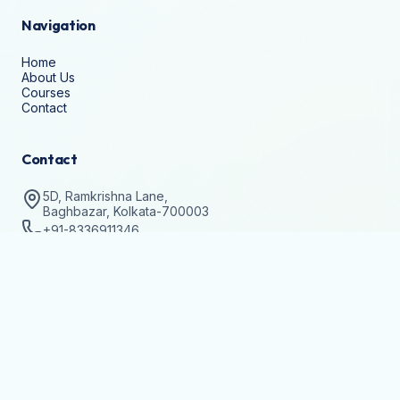
Navigation
Home
About Us
Courses
Contact
Contact
5D, Ramkrishna Lane,
Baghbazar, Kolkata-700003
+91-8336911346
help@techvision.org.in
Stay Updated
Subscribe to get details on batch registrations and
workshops.