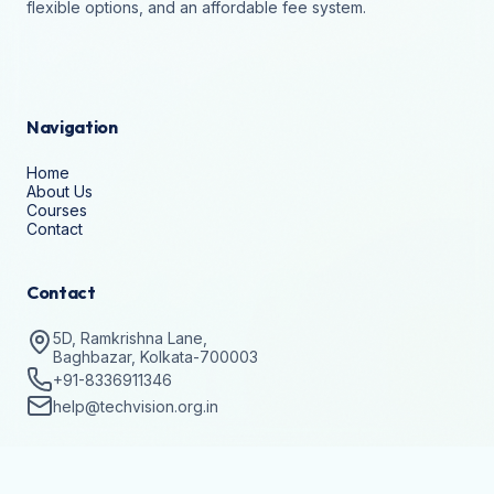
flexible options, and an affordable fee system.
Navigation
Home
About Us
Courses
Contact
Contact
5D, Ramkrishna Lane,
Baghbazar, Kolkata-700003
+91-8336911346
help@techvision.org.in
Stay Updated