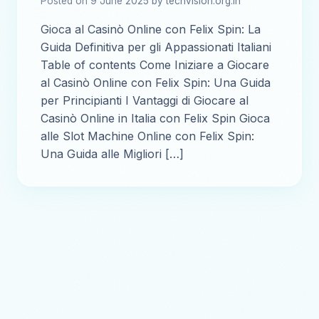
Posted on 9 June 2025 by techvision.org.in
Gioca al Casinò Online con Felix Spin: La
Guida Definitiva per gli Appassionati Italiani
Table of contents Come Iniziare a Giocare
al Casinò Online con Felix Spin: Una Guida
per Principianti I Vantaggi di Giocare al
Casinò Online in Italia con Felix Spin Gioca
alle Slot Machine Online con Felix Spin:
Una Guida alle Migliori […]