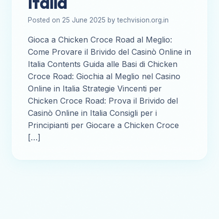
Italia
Posted on 25 June 2025 by techvision.org.in
Gioca a Chicken Croce Road al Meglio:
Come Provare il Brivido del Casinò Online in
Italia Contents Guida alle Basi di Chicken
Croce Road: Giochia al Meglio nel Casino
Online in Italia Strategie Vincenti per
Chicken Croce Road: Prova il Brivido del
Casinò Online in Italia Consigli per i
Principianti per Giocare a Chicken Croce
[…]