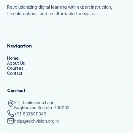
Revolutionizing digital learning with expert instruction,
flexible options, and an affordable fee system.
Navigation
Home
About Us
Courses
Contact
Contact
5D, Ramkrishna Lane,
Baghbazar, Kolkata-700003
+91-8336911346
help@techvision.org.in