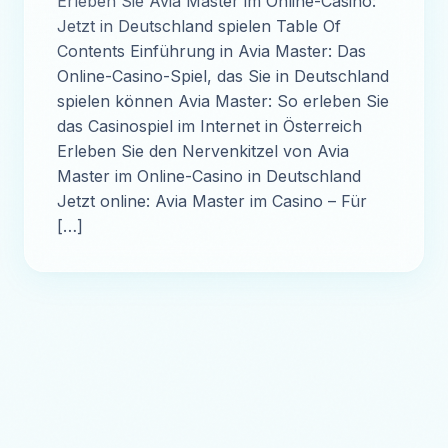
Erleben Sie Avia Master im Online-Casino:
Jetzt in Deutschland spielen Table Of
Contents Einführung in Avia Master: Das
Online-Casino-Spiel, das Sie in Deutschland
spielen können Avia Master: So erleben Sie
das Casinospiel im Internet in Österreich
Erleben Sie den Nervenkitzel von Avia
Master im Online-Casino in Deutschland
Jetzt online: Avia Master im Casino – Für
[…]