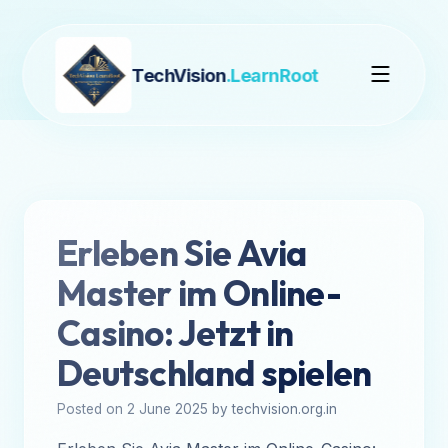
TechVision
.LearnRoot
Erleben Sie Avia
Master im Online-
Casino: Jetzt in
Deutschland spielen
Posted on 2 June 2025 by techvision.org.in