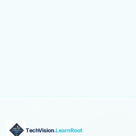
TechVision
.LearnRoot