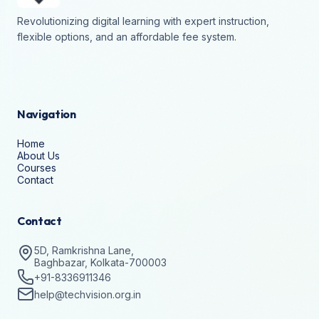
Revolutionizing digital learning with expert instruction,
flexible options, and an affordable fee system.
Navigation
Home
About Us
Courses
Contact
Contact
5D, Ramkrishna Lane,
Baghbazar, Kolkata-700003
+91-8336911346
help@techvision.org.in