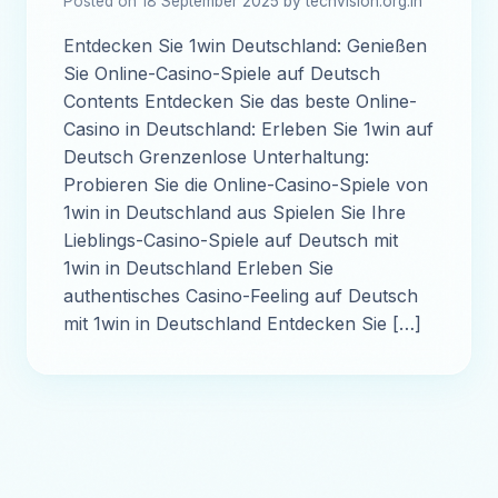
Posted on 18 September 2025 by techvision.org.in
Entdecken Sie 1win Deutschland: Genießen
Sie Online-Casino-Spiele auf Deutsch
Contents Entdecken Sie das beste Online-
Casino in Deutschland: Erleben Sie 1win auf
Deutsch Grenzenlose Unterhaltung:
Probieren Sie die Online-Casino-Spiele von
1win in Deutschland aus Spielen Sie Ihre
Lieblings-Casino-Spiele auf Deutsch mit
1win in Deutschland Erleben Sie
authentisches Casino-Feeling auf Deutsch
mit 1win in Deutschland Entdecken Sie […]