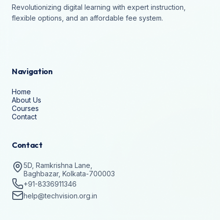
Revolutionizing digital learning with expert instruction,
flexible options, and an affordable fee system.
Navigation
Home
About Us
Courses
Contact
Contact
5D, Ramkrishna Lane,
Baghbazar, Kolkata-700003
+91-8336911346
help@techvision.org.in