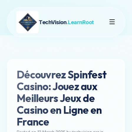
TechVision
.LearnRoot
Découvrez Spinfest
Casino: Jouez aux
Meilleurs Jeux de
Casino en Ligne en
France