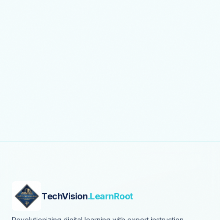
TechVision
.LearnRoot
Revolutionizing digital learning with expert instruction,