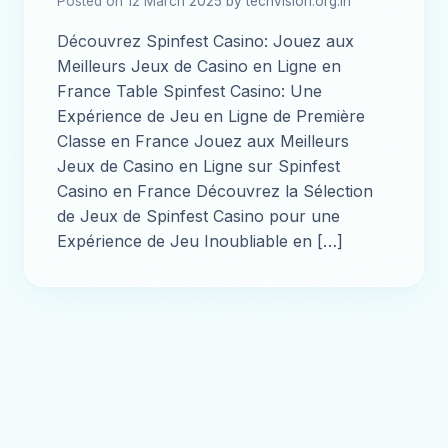
Posted on 12 March 2025 by techvision.org.in
Découvrez Spinfest Casino: Jouez aux
Meilleurs Jeux de Casino en Ligne en
France Table Spinfest Casino: Une
Expérience de Jeu en Ligne de Première
Classe en France Jouez aux Meilleurs
Jeux de Casino en Ligne sur Spinfest
Casino en France Découvrez la Sélection
de Jeux de Spinfest Casino pour une
Expérience de Jeu Inoubliable en […]