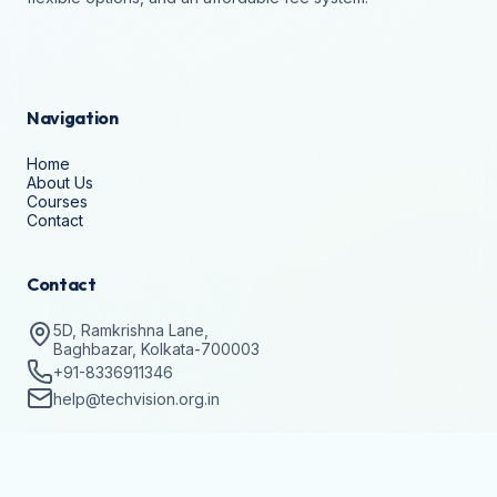
Navigation
Home
About Us
Courses
Contact
Contact
5D, Ramkrishna Lane,
Baghbazar, Kolkata-700003
+91-8336911346
help@techvision.org.in
Stay Updated