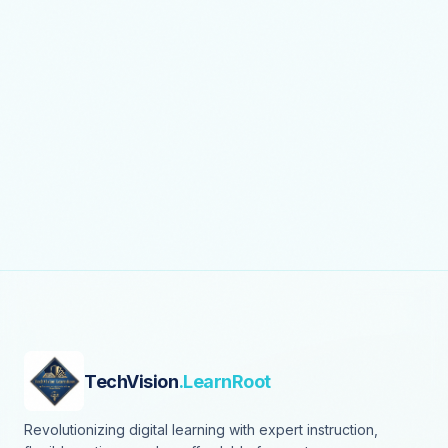
TechVision
.LearnRoot
Revolutionizing digital learning with expert instruction,