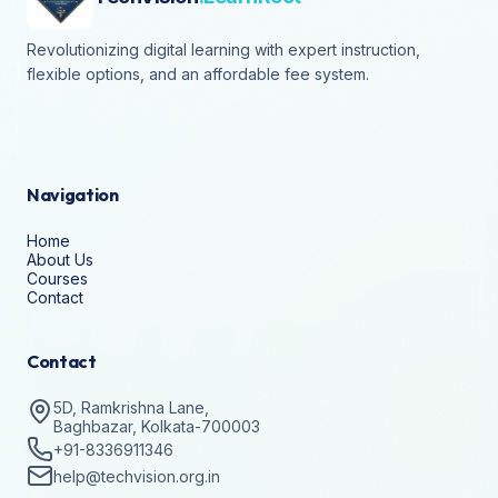
Revolutionizing digital learning with expert instruction,
flexible options, and an affordable fee system.
Navigation
Home
About Us
Courses
Contact
Contact
5D, Ramkrishna Lane,
Baghbazar, Kolkata-700003
+91-8336911346
help@techvision.org.in