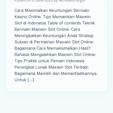
Posted on 6 June 2025 by techvision.org.in
Cara Maximalkan Keuntungan Bermain
Kasino Online: Tips Memainkan Maxwin
Slot di Indonesia Table of contents Teknik
Bermain Maxwin Slot Online: Cara
Meningkatkan Keuntungan Anda Strategi
Sukses di Permainan Maxwin Slot Online:
Bagaimana Cara Memaksimalkan Hasil?
Rahasia Mengalahkan Maxwin Slot Online:
Tips Praktis untuk Pemain Indonesia
Perangkat Lunak Maxwin Slot Terbaik:
Bagaimana Memilih dan Memanfaatkannya
Untuk […]