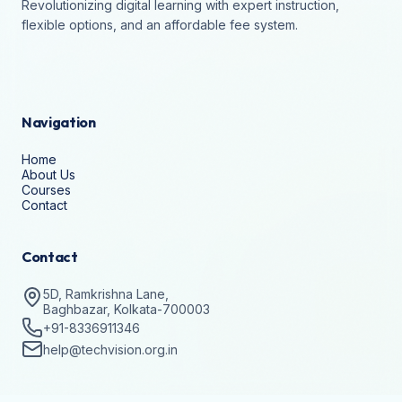
Revolutionizing digital learning with expert instruction,
flexible options, and an affordable fee system.
Navigation
Home
About Us
Courses
Contact
Contact
5D, Ramkrishna Lane,
Baghbazar, Kolkata-700003
+91-8336911346
help@techvision.org.in