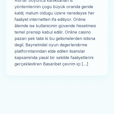
Asirlar boyunca kaniksanan is
yöntemlerinin çogu büyük oranda geride
kaldi; malum oldugu üzere neredeyse her
faaliyet internetten ifa ediliyor. Online
âlemde ise kullanicinin güvende hissetmesi
temel prensip kabul edilir. Online casino
pazari pek tabii ki bu gelismelerden istisna
degil. Beynelmilel oyun degerlendirme
platformlarindan elde edilen lisanslar
kapsaminda yasal bir sekilde faaliyetlerini
gerçeklestiren Basaribet çevrim içi […]