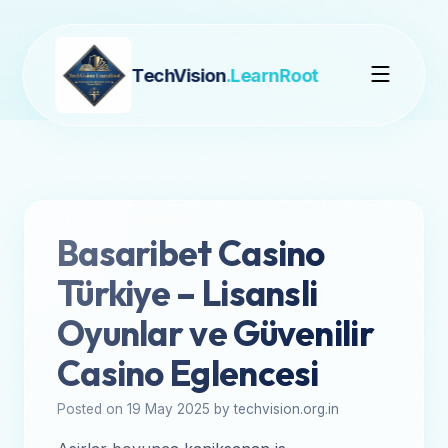
TechVision
.LearnRoot
Basaribet Casino
Türkiye – Lisansli
Oyunlar ve Güvenilir
Casino Eglencesi
Posted on 19 May 2025 by techvision.org.in