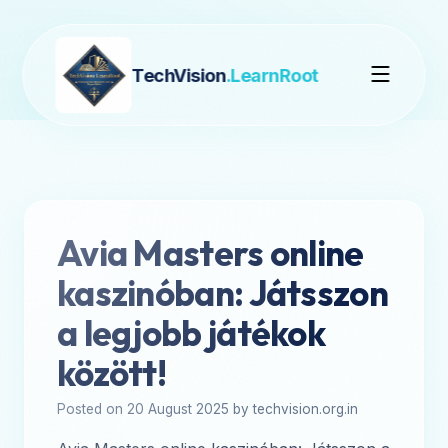
TechVision
.LearnRoot
Avia Masters online
kaszinóban: Játsszon
a legjobb játékok
között!
Posted on 20 August 2025 by techvision.org.in