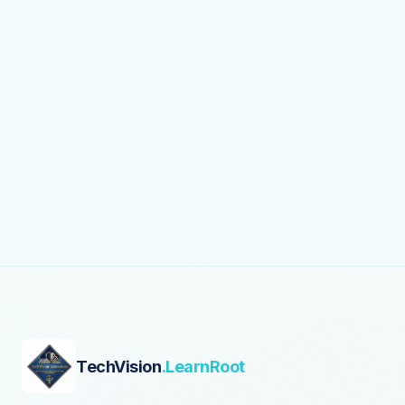
TechVision
.LearnRoot