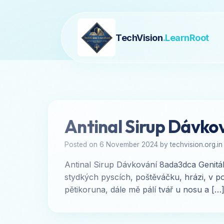
TechVision
.LearnRoot
Antinal Sirup Dávk
Posted on 6 November 2024 by techvision.org.in
Antinal Sirup Dávkování 8ada3dca Genitální
stydkých pyscích, poštěváčku, hrázi, v p
pětikoruna, dále mě pálí tvář u nosu a […