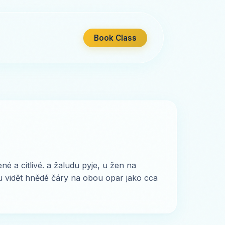
Book Class
é a citlivé. a žaludu pyje, u žen na
u vidět hnědé čáry na obou opar jako cca