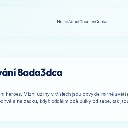
Home
About
Courses
Contact
ování 8ada3dca
 herpes. Mízní uzliny v tříslech jsou obvykle mírně zvětšen
ochvě a na zadku, když oddělím obě půlky od sebe, tak jso
]