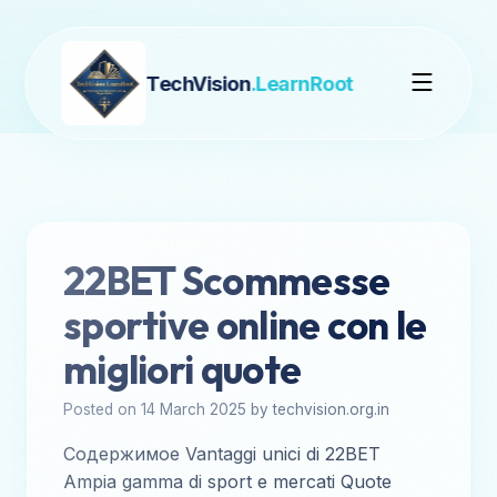
TechVision
.LearnRoot
22BET Scommesse
sportive online con le
migliori quote
Posted on 14 March 2025 by techvision.org.in
Содержимое Vantaggi unici di 22BET
Ampia gamma di sport e mercati Quote