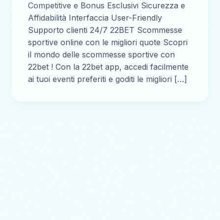
Competitive e Bonus Esclusivi Sicurezza e
Affidabilità Interfaccia User-Friendly
Supporto clienti 24/7 22BET Scommesse
sportive online con le migliori quote Scopri
il mondo delle scommesse sportive con
22bet ! Con la 22bet app, accedi facilmente
ai tuoi eventi preferiti e goditi le migliori […]