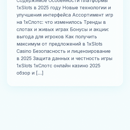
Содержимое Особенности платформы
1xSlots в 2025 году Новые технологии и
улучшения интерфейса Ассортимент игр
на 1хСлотс: что изменилось Тренды в
слотах и живых играх Бонусы и акции:
выгода для игроков Как получить
максимум от предложений в 1xSlots
Casino Безопасность и лицензирование
в 2025 Защита данных и честность игры
1xSlots 1хСлотс онлайн казино 2025
обзор и […]