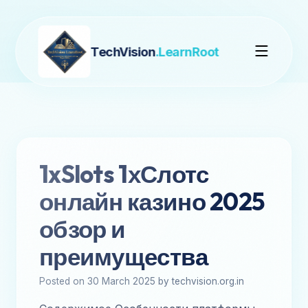
TechVision
.LearnRoot
1xSlots 1хСлотс
онлайн казино 2025
обзор и
преимущества
Posted on 30 March 2025 by techvision.org.in