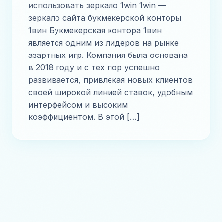
использовать зеркало 1win 1win —
зеркало сайта букмекерской конторы
1вин Букмекерская контора 1вин
является одним из лидеров на рынке
азартных игр. Компания была основана
в 2018 году и с тех пор успешно
развивается, привлекая новых клиентов
своей широкой линией ставок, удобным
интерфейсом и высоким
коэффициентом. В этой […]