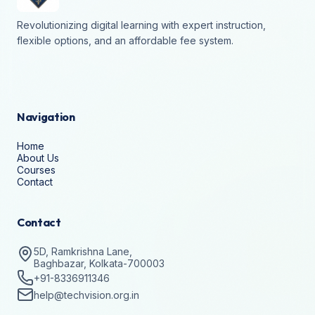
Revolutionizing digital learning with expert instruction,
flexible options, and an affordable fee system.
Navigation
Home
About Us
Courses
Contact
Contact
5D, Ramkrishna Lane,
Baghbazar, Kolkata-700003
+91-8336911346
help@techvision.org.in