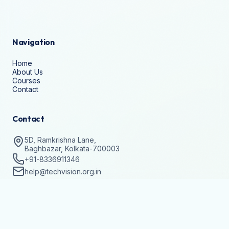
Navigation
Home
About Us
Courses
Contact
Contact
5D, Ramkrishna Lane,
Baghbazar, Kolkata-700003
+91-8336911346
help@techvision.org.in
Stay Updated
Subscribe to get details on batch registrations and