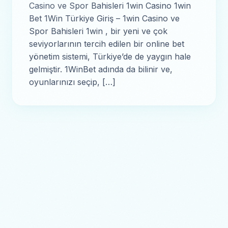
Casino ve Spor Bahisleri 1win Casino 1win
Bet 1Win Türkiye Giriş – 1win Casino ve
Spor Bahisleri 1win , bir yeni ve çok
seviyorlarının tercih edilen bir online bet
yönetim sistemi, Türkiye’de de yaygın hale
gelmiştir. 1WinBet adında da bilinir ve,
oyunlarınızı seçip, […]