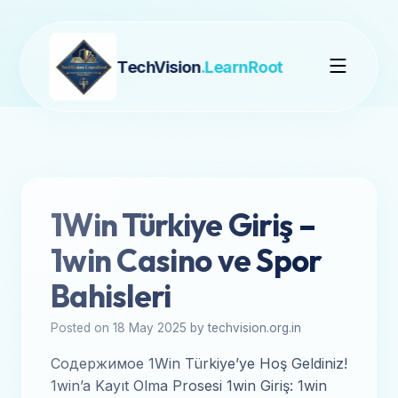
TechVision
.LearnRoot
1Win Türkiye Giriş –
1win Casino ve Spor
Bahisleri
Posted on 18 May 2025 by techvision.org.in
Содержимое 1Win Türkiye’ye Hoş Geldiniz!
1win’a Kayıt Olma Prosesi 1win Giriş: 1win