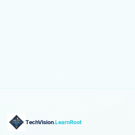
TechVision
.LearnRoot