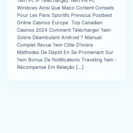
1win Pc ᐉ Téléchargez 1win Fill Pc
Windows Ainsi Que Maco Content Conseils
Pour Les Paris Sportifs Previous Postbest
Online Casinos Europe ️ Top Canadian
Casinos 2024 Comment Télécharger 1win
Sobre Déambulant Android ? Manual
Complet Revue 1win Côte D’ivoire
Méthodes De Dépôt En Se Promenant Sur
1win Bonus De Notifications Traveling 1win :
Récompense Em Relação […]