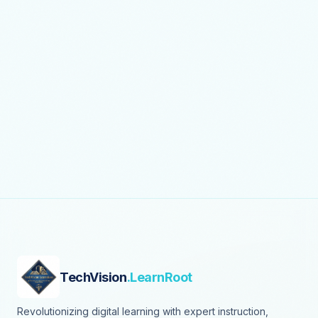
TechVision
.LearnRoot
Revolutionizing digital learning with expert instruction,