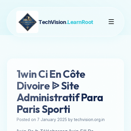
TechVision
.LearnRoot
1win Ci En Côte
Divoire ᐉ Site
Administratif Para
Paris Sporti
Posted on 7 January 2025 by techvision.org.in