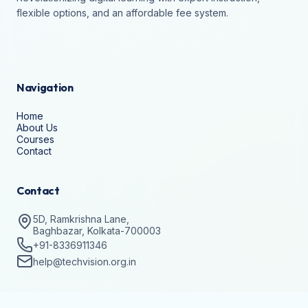
flexible options, and an affordable fee system.
Navigation
Home
About Us
Courses
Contact
Contact
5D, Ramkrishna Lane,
Baghbazar, Kolkata-700003
+91-8336911346
help@techvision.org.in
Stay Updated