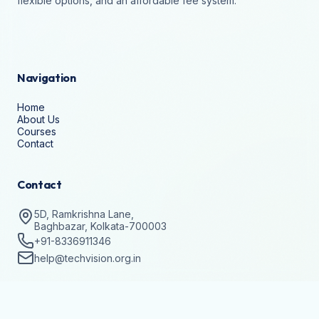
flexible options, and an affordable fee system.
Navigation
Home
About Us
Courses
Contact
Contact
5D, Ramkrishna Lane,
Baghbazar, Kolkata-700003
+91-8336911346
help@techvision.org.in
Stay Updated