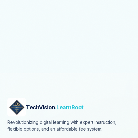
TechVision
.LearnRoot
Revolutionizing digital learning with expert instruction,
flexible options, and an affordable fee system.