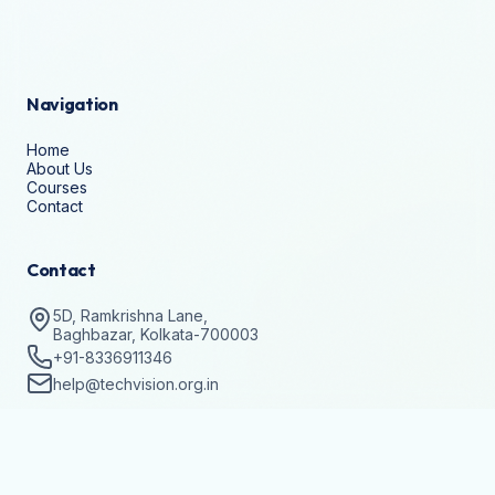
Navigation
Home
About Us
Courses
Contact
Contact
5D, Ramkrishna Lane,
Baghbazar, Kolkata-700003
+91-8336911346
help@techvision.org.in
Stay Updated